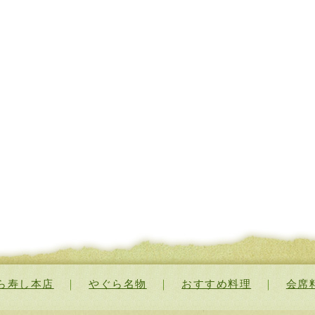
ら寿し本店
｜
やぐら名物
｜
おすすめ料理
｜
会席